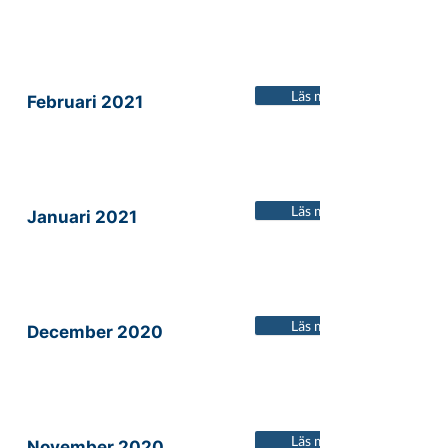
Läs mer
Februari 2021
Läs mer
Januari 2021
Läs mer
December 2020
Läs mer
November 2020