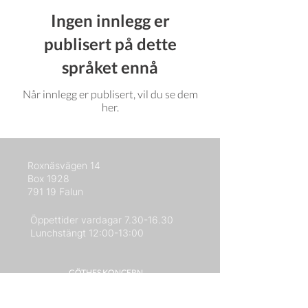
Ingen innlegg er
publisert på dette
språket ennå
Når innlegg er publisert, vil du se dem
her.
Roxnäsvägen 14
Box 1928
791 19 Falun
Öppettider vardagar
7.30-16.30
Lunchstängt 12:00-13:00
GÖTHES KONCERN
GÖTHES INDUSTRIBESLAG