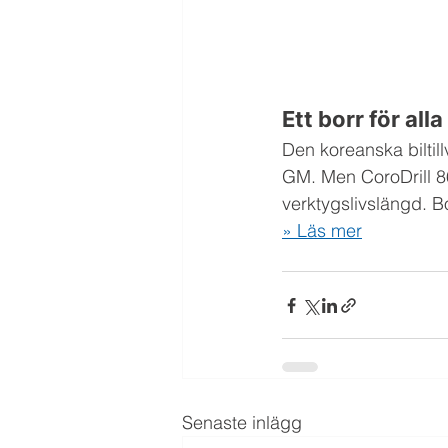
Ett borr för al
Den koreanska biltil
GM. Men CoroDrill 86
verktygslivslängd. B
» Läs mer
Senaste inlägg