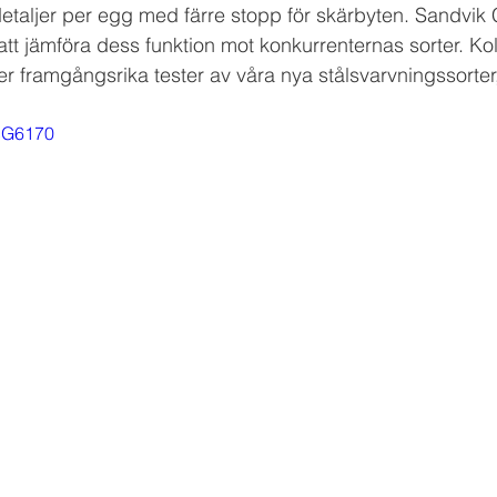
detaljer per egg med färre stopp för skärbyten. Sandvik
tt jämföra dess funktion mot konkurrenternas sorter. Koll
er framgångsrika tester av våra nya stålsvarvningssorter
_cG6170