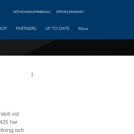
GÖTHES INDUSTRIBESLAG
GÖTHES SÄKERHET
HOP
PARTNERS
UP TO DATE
More
skilt vid 
425 har 
litning och 