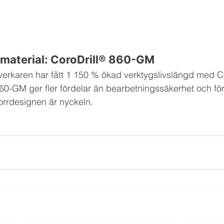
la material: CoroDrill® 860-GM
lverkaren har fått 1 150 % ökad verktygslivslängd med C
0-GM ger fler fördelar än bearbetningssäkerhet och för
orrdesignen är nyckeln.