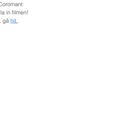
 Coromant 
a in filmen! 
, gå 
hit
.