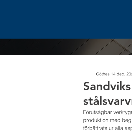
Alla inlägg
Göthes
14 dec. 20
Sandviks
stålsvar
Förutsägbar verktygsfö
produktion med begr
förbättrats ur alla as