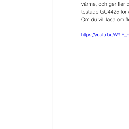
värme, och ger fler 
testade GC4425 för a
Om du vill läsa om fl
https://youtu.be/W9lE