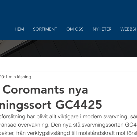
HEM
SORTIMENT
OM OSS
NYHETER
WEBBS
20
1 min läsning
 Coromants nya
vningssort GC4425
rslitning har blivit allt viktigare i modern svarvning, sär
änsad övervakning. Den nya stålsvarvningssorten GC4
pekter, från verktygslivslängd till motståndskraft mot förs