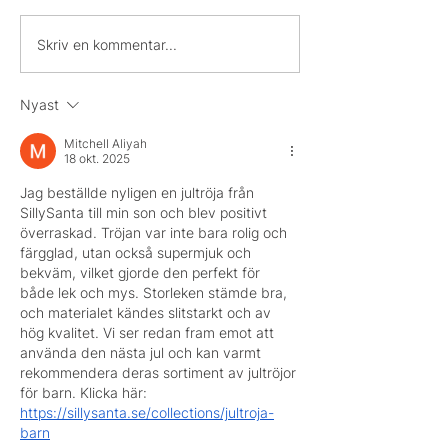
GOS hos Avesta
Vi önskar er en 
Skriv en kommentar...
Verkstäder AB
Valborg!
tillsammans Sandvik
Nyast
Coromant.
Mitchell Aliyah
18 okt. 2025
Jag beställde nyligen en jultröja från 
SillySanta till min son och blev positivt 
överraskad. Tröjan var inte bara rolig och 
färgglad, utan också supermjuk och 
bekväm, vilket gjorde den perfekt för 
både lek och mys. Storleken stämde bra, 
och materialet kändes slitstarkt och av 
hög kvalitet. Vi ser redan fram emot att 
använda den nästa jul och kan varmt 
rekommendera deras sortiment av jultröjor 
för barn. Klicka här: 
https://sillysanta.se/collections/jultroja-
barn