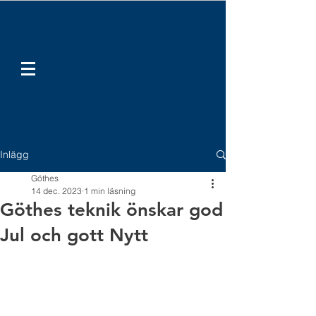
Inlägg
Göthes
14 dec. 2023
1 min läsning
Göthes teknik önskar god
Jul och gott Nytt